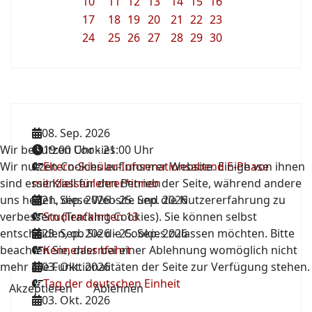
10
11
12
13
14
15
16
17
18
19
20
21
22
23
24
25
26
27
28
29
30
08. Sep. 2026
Wir benutzen Cookies
19:00 Uhr
-
21:00 Uhr
Wir nutzen Cookies auf unserer Website. Einige von ihnen
Eltern-Schüler-Informationsabend E-Phase
sind essenziell für den Betrieb der Seite, während andere
mit Klassenlehrer*innen
uns helfen, diese Website und die Nutzererfahrung zu
21. Sep. 2026
-
25. Sep. 2026
verbessern (Tracking Cookies). Sie können selbst
Studienfahrten 13
entscheiden, ob Sie die Cookies zulassen möchten. Bitte
23. Sep. 2026
-
25. Sep. 2026
beachten Sie, dass bei einer Ablehnung womöglich nicht
Kennenlernfahrt
mehr alle Funktionalitäten der Seite zur Verfügung stehen.
03. Okt. 2026
Tag der deutschen Einheit
Akzeptieren
Ablehnen
03. Okt. 2026