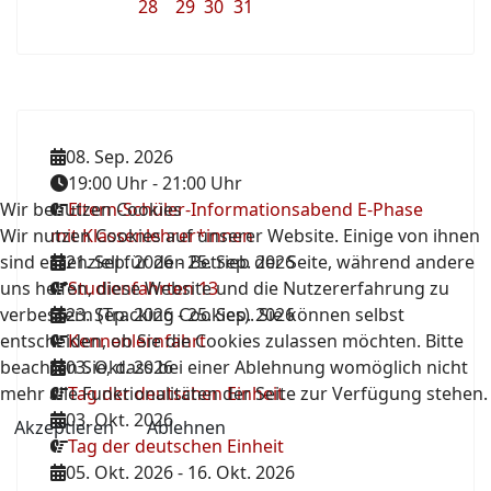
28
29
30
31
08. Sep. 2026
19:00 Uhr
-
21:00 Uhr
Wir benutzen Cookies
Eltern-Schüler-Informationsabend E-Phase
Wir nutzen Cookies auf unserer Website. Einige von ihnen
mit Klassenlehrer*innen
sind essenziell für den Betrieb der Seite, während andere
21. Sep. 2026
-
25. Sep. 2026
uns helfen, diese Website und die Nutzererfahrung zu
Studienfahrten 13
verbessern (Tracking Cookies). Sie können selbst
23. Sep. 2026
-
25. Sep. 2026
entscheiden, ob Sie die Cookies zulassen möchten. Bitte
Kennenlernfahrt
beachten Sie, dass bei einer Ablehnung womöglich nicht
03. Okt. 2026
mehr alle Funktionalitäten der Seite zur Verfügung stehen.
Tag der deutschen Einheit
03. Okt. 2026
Akzeptieren
Ablehnen
Tag der deutschen Einheit
05. Okt. 2026
-
16. Okt. 2026