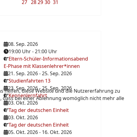
27
28
29
30
31
08. Sep. 2026
19:00 Uhr
-
21:00 Uhr
Eltern-Schüler-Informationsabend
E-Phase mit Klassenlehrer*innen
21. Sep. 2026
-
25. Sep. 2026
Studienfahrten 13
23. Sep. 2026
-
25. Sep. 2026
ns helfen, diese Website und die Nutzererfahrung zu
Kennenlernfahrt
e, dass bei einer Ablehnung womöglich nicht mehr alle
03. Okt. 2026
Tag der deutschen Einheit
03. Okt. 2026
Tag der deutschen Einheit
05. Okt. 2026
-
16. Okt. 2026