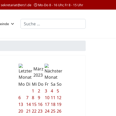
sekretariat@ers1.de
Mo-Do 8 - 16 Uhr, Fr 8 - 15 Uhr
Suchen
einde
März
2023
Mo
Di
Mi
Do
Fr
Sa
So
1
2
3
4
5
6
7
8
9
10
11
12
13
14
15
16
17
18
19
20
21
22
23
24
25
26