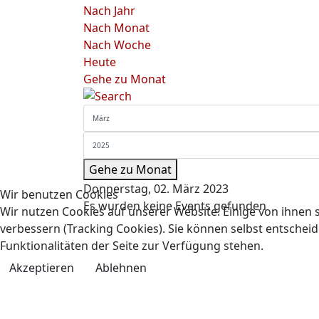
Nach Jahr
Nach Monat
Nach Woche
Heute
Gehe zu Monat
Gehe zu Monat
Donnerstag, 02. März 2023
Wir benutzen Cookies
Es wurden keine Events gefunden
Wir nutzen Cookies auf unserer Website. Einige von ihnen s
verbessern (Tracking Cookies). Sie können selbst entscheid
Funktionalitäten der Seite zur Verfügung stehen.
Akzeptieren
Ablehnen