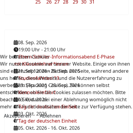
25
26
27
28
29
30
31
08. Sep. 2026
19:00 Uhr
-
21:00 Uhr
Wir benutzen Cookies
Eltern-Schüler-Informationsabend E-Phase
Wir nutzen Cookies auf unserer Website. Einige von ihnen
mit Klassenlehrer*innen
sind essenziell für den Betrieb der Seite, während andere
21. Sep. 2026
-
25. Sep. 2026
uns helfen, diese Website und die Nutzererfahrung zu
Studienfahrten 13
verbessern (Tracking Cookies). Sie können selbst
23. Sep. 2026
-
25. Sep. 2026
entscheiden, ob Sie die Cookies zulassen möchten. Bitte
Kennenlernfahrt
beachten Sie, dass bei einer Ablehnung womöglich nicht
03. Okt. 2026
mehr alle Funktionalitäten der Seite zur Verfügung stehen.
Tag der deutschen Einheit
03. Okt. 2026
Akzeptieren
Ablehnen
Tag der deutschen Einheit
05. Okt. 2026
-
16. Okt. 2026