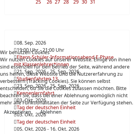
25
26
27
28
29
30
31
08. Sep. 2026
19:00 Uhr
-
21:00 Uhr
Wir benutzen Cookies
Eltern-Schüler-Informationsabend E-Phase
Wir nutzen Cookies auf unserer Website. Einige von ihnen
mit Klassenlehrer*innen
sind essenziell für den Betrieb der Seite, während andere
21. Sep. 2026
-
25. Sep. 2026
uns helfen, diese Website und die Nutzererfahrung zu
Studienfahrten 13
verbessern (Tracking Cookies). Sie können selbst
23. Sep. 2026
-
25. Sep. 2026
entscheiden, ob Sie die Cookies zulassen möchten. Bitte
Kennenlernfahrt
beachten Sie, dass bei einer Ablehnung womöglich nicht
03. Okt. 2026
mehr alle Funktionalitäten der Seite zur Verfügung stehen.
Tag der deutschen Einheit
Akzeptieren
Ablehnen
03. Okt. 2026
Tag der deutschen Einheit
05. Okt. 2026
-
16. Okt. 2026