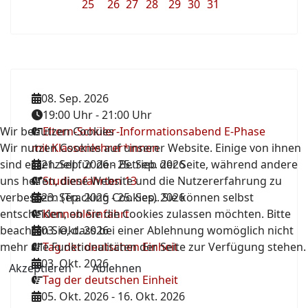
25
26
27
28
29
30
31
08. Sep. 2026
19:00 Uhr
-
21:00 Uhr
Wir benutzen Cookies
Eltern-Schüler-Informationsabend E-Phase
Wir nutzen Cookies auf unserer Website. Einige von ihnen
mit Klassenlehrer*innen
sind essenziell für den Betrieb der Seite, während andere
21. Sep. 2026
-
25. Sep. 2026
uns helfen, diese Website und die Nutzererfahrung zu
Studienfahrten 13
verbessern (Tracking Cookies). Sie können selbst
23. Sep. 2026
-
25. Sep. 2026
entscheiden, ob Sie die Cookies zulassen möchten. Bitte
Kennenlernfahrt
beachten Sie, dass bei einer Ablehnung womöglich nicht
03. Okt. 2026
mehr alle Funktionalitäten der Seite zur Verfügung stehen.
Tag der deutschen Einheit
03. Okt. 2026
Akzeptieren
Ablehnen
Tag der deutschen Einheit
05. Okt. 2026
-
16. Okt. 2026