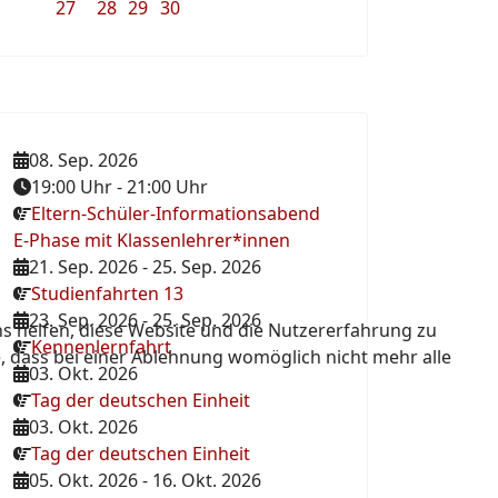
27
28
29
30
08. Sep. 2026
19:00 Uhr
-
21:00 Uhr
Eltern-Schüler-Informationsabend
E-Phase mit Klassenlehrer*innen
21. Sep. 2026
-
25. Sep. 2026
Studienfahrten 13
23. Sep. 2026
-
25. Sep. 2026
ns helfen, diese Website und die Nutzererfahrung zu
Kennenlernfahrt
e, dass bei einer Ablehnung womöglich nicht mehr alle
03. Okt. 2026
Tag der deutschen Einheit
03. Okt. 2026
Tag der deutschen Einheit
05. Okt. 2026
-
16. Okt. 2026