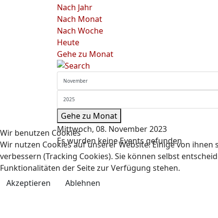
Nach Jahr
Nach Monat
Nach Woche
Heute
Gehe zu Monat
Gehe zu Monat
Mittwoch, 08. November 2023
Wir benutzen Cookies
Es wurden keine Events gefunden
Wir nutzen Cookies auf unserer Website. Einige von ihnen s
verbessern (Tracking Cookies). Sie können selbst entscheid
Funktionalitäten der Seite zur Verfügung stehen.
Akzeptieren
Ablehnen