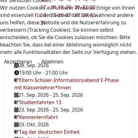
Wir benutzen Cookies
17
18
19
20
21
22
23
Wir nutzen Cookies auf unserer Website. Einige von ihnen
sind essenziell für den Betrieb der Seite, während andere
24
25
26
27
28
29
30
uns helfen, diese Website und die Nutzererfahrung zu
31
verbessern (Tracking Cookies). Sie können selbst
entscheiden, ob Sie die Cookies zulassen möchten. Bitte
beachten Sie, dass bei einer Ablehnung womöglich nicht
mehr alle Funktionalitäten der Seite zur Verfügung stehen.
Akzeptieren
Ablehnen
08. Sep. 2026
19:00 Uhr
-
21:00 Uhr
Eltern-Schüler-Informationsabend E-Phase
mit Klassenlehrer*innen
21. Sep. 2026
-
25. Sep. 2026
Studienfahrten 13
23. Sep. 2026
-
25. Sep. 2026
Kennenlernfahrt
03. Okt. 2026
Tag der deutschen Einheit