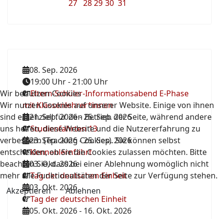
27
28
29
30
31
08. Sep. 2026
19:00 Uhr
-
21:00 Uhr
Wir benutzen Cookies
Eltern-Schüler-Informationsabend E-Phase
Wir nutzen Cookies auf unserer Website. Einige von ihnen
mit Klassenlehrer*innen
sind essenziell für den Betrieb der Seite, während andere
21. Sep. 2026
-
25. Sep. 2026
uns helfen, diese Website und die Nutzererfahrung zu
Studienfahrten 13
verbessern (Tracking Cookies). Sie können selbst
23. Sep. 2026
-
25. Sep. 2026
entscheiden, ob Sie die Cookies zulassen möchten. Bitte
Kennenlernfahrt
beachten Sie, dass bei einer Ablehnung womöglich nicht
03. Okt. 2026
mehr alle Funktionalitäten der Seite zur Verfügung stehen.
Tag der deutschen Einheit
03. Okt. 2026
Akzeptieren
Ablehnen
Tag der deutschen Einheit
05. Okt. 2026
-
16. Okt. 2026