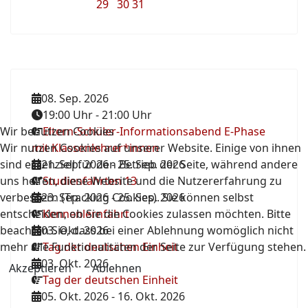
29
30
31
08. Sep. 2026
19:00 Uhr
-
21:00 Uhr
Wir benutzen Cookies
Eltern-Schüler-Informationsabend E-Phase
Wir nutzen Cookies auf unserer Website. Einige von ihnen
mit Klassenlehrer*innen
sind essenziell für den Betrieb der Seite, während andere
21. Sep. 2026
-
25. Sep. 2026
uns helfen, diese Website und die Nutzererfahrung zu
Studienfahrten 13
verbessern (Tracking Cookies). Sie können selbst
23. Sep. 2026
-
25. Sep. 2026
entscheiden, ob Sie die Cookies zulassen möchten. Bitte
Kennenlernfahrt
beachten Sie, dass bei einer Ablehnung womöglich nicht
03. Okt. 2026
mehr alle Funktionalitäten der Seite zur Verfügung stehen.
Tag der deutschen Einheit
03. Okt. 2026
Akzeptieren
Ablehnen
Tag der deutschen Einheit
05. Okt. 2026
-
16. Okt. 2026