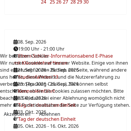
24
25
26
27
28
29
30
08. Sep. 2026
19:00 Uhr
-
21:00 Uhr
Wir benutzen Cookies
Eltern-Schüler-Informationsabend E-Phase
Wir nutzen Cookies auf unserer Website. Einige von ihnen
mit Klassenlehrer*innen
sind essenziell für den Betrieb der Seite, während andere
21. Sep. 2026
-
25. Sep. 2026
uns helfen, diese Website und die Nutzererfahrung zu
Studienfahrten 13
verbessern (Tracking Cookies). Sie können selbst
23. Sep. 2026
-
25. Sep. 2026
entscheiden, ob Sie die Cookies zulassen möchten. Bitte
Kennenlernfahrt
beachten Sie, dass bei einer Ablehnung womöglich nicht
03. Okt. 2026
mehr alle Funktionalitäten der Seite zur Verfügung stehen.
Tag der deutschen Einheit
03. Okt. 2026
Akzeptieren
Ablehnen
Tag der deutschen Einheit
05. Okt. 2026
-
16. Okt. 2026