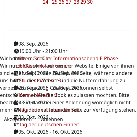
24
25
26
27
28
29
30
08. Sep. 2026
19:00 Uhr
-
21:00 Uhr
Wir benutzen Cookies
Eltern-Schüler-Informationsabend E-Phase
Wir nutzen Cookies auf unserer Website. Einige von ihnen
mit Klassenlehrer*innen
sind essenziell für den Betrieb der Seite, während andere
21. Sep. 2026
-
25. Sep. 2026
uns helfen, diese Website und die Nutzererfahrung zu
Studienfahrten 13
verbessern (Tracking Cookies). Sie können selbst
23. Sep. 2026
-
25. Sep. 2026
entscheiden, ob Sie die Cookies zulassen möchten. Bitte
Kennenlernfahrt
beachten Sie, dass bei einer Ablehnung womöglich nicht
03. Okt. 2026
mehr alle Funktionalitäten der Seite zur Verfügung stehen.
Tag der deutschen Einheit
03. Okt. 2026
Akzeptieren
Ablehnen
Tag der deutschen Einheit
05. Okt. 2026
-
16. Okt. 2026