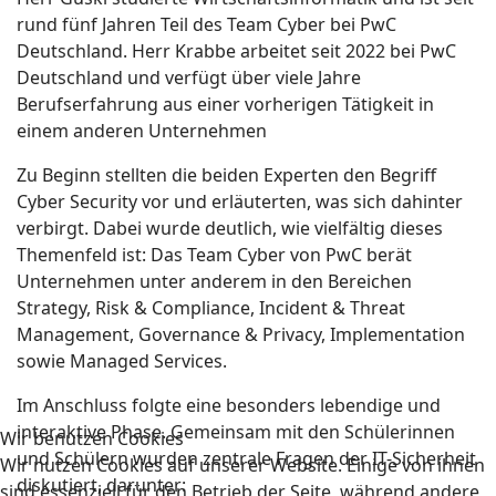
rund fünf Jahren Teil des Team Cyber bei PwC
Deutschland. Herr Krabbe arbeitet seit 2022 bei PwC
Deutschland und verfügt über viele Jahre
Berufserfahrung aus einer vorherigen Tätigkeit in
einem anderen Unternehmen
Zu Beginn stellten die beiden Experten den Begriff
Cyber Security vor und erläuterten, was sich dahinter
verbirgt. Dabei wurde deutlich, wie vielfältig dieses
Themenfeld ist: Das Team Cyber von PwC berät
Unternehmen unter anderem in den Bereichen
Strategy, Risk & Compliance, Incident & Threat
Management, Governance & Privacy, Implementation
sowie Managed Services.
Im Anschluss folgte eine besonders lebendige und
interaktive Phase. Gemeinsam mit den Schülerinnen
Wir benutzen Cookies
und Schülern wurden zentrale Fragen der IT-Sicherheit
Wir nutzen Cookies auf unserer Website. Einige von ihnen
diskutiert, darunter:
sind essenziell für den Betrieb der Seite, während andere