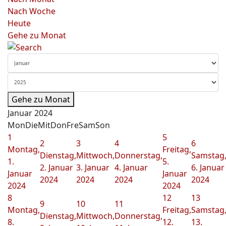
Nach Woche
Heute
Gehe zu Monat
Gehe zu Monat
Januar 2024
Mon
Die
Mit
Don
Fre
Sam
Son
1
5
2
3
4
6
Montag,
Freitag,
Dienstag,
Mittwoch,
Donnerstag,
Samstag
1.
5.
2. Januar
3. Januar
4. Januar
6. Januar
Januar
Januar
2024
2024
2024
2024
2024
2024
8
12
13
9
10
11
Montag,
Freitag,
Samstag
Dienstag,
Mittwoch,
Donnerstag,
8.
12.
13.