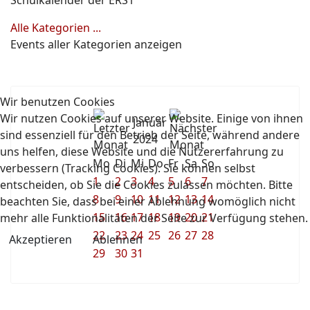
Schulkalender der ERS1
Alle Kategorien ...
Events aller Kategorien anzeigen
Wir benutzen Cookies
Wir nutzen Cookies auf unserer Website. Einige von ihnen
Januar
sind essenziell für den Betrieb der Seite, während andere
2024
uns helfen, diese Website und die Nutzererfahrung zu
Mo
Di
Mi
Do
Fr
Sa
So
verbessern (Tracking Cookies). Sie können selbst
1
2
3
4
5
6
7
entscheiden, ob Sie die Cookies zulassen möchten. Bitte
8
9
10
11
12
13
14
beachten Sie, dass bei einer Ablehnung womöglich nicht
15
16
17
18
19
20
21
mehr alle Funktionalitäten der Seite zur Verfügung stehen.
22
23
24
25
26
27
28
Akzeptieren
Ablehnen
29
30
31