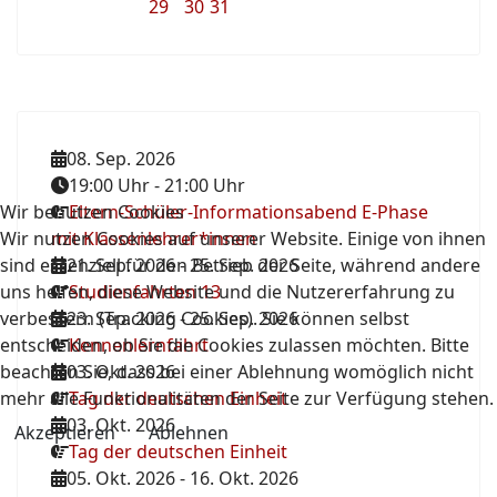
29
30
31
08. Sep. 2026
19:00 Uhr
-
21:00 Uhr
Wir benutzen Cookies
Eltern-Schüler-Informationsabend E-Phase
Wir nutzen Cookies auf unserer Website. Einige von ihnen
mit Klassenlehrer*innen
sind essenziell für den Betrieb der Seite, während andere
21. Sep. 2026
-
25. Sep. 2026
uns helfen, diese Website und die Nutzererfahrung zu
Studienfahrten 13
verbessern (Tracking Cookies). Sie können selbst
23. Sep. 2026
-
25. Sep. 2026
entscheiden, ob Sie die Cookies zulassen möchten. Bitte
Kennenlernfahrt
beachten Sie, dass bei einer Ablehnung womöglich nicht
03. Okt. 2026
mehr alle Funktionalitäten der Seite zur Verfügung stehen.
Tag der deutschen Einheit
03. Okt. 2026
Akzeptieren
Ablehnen
Tag der deutschen Einheit
05. Okt. 2026
-
16. Okt. 2026