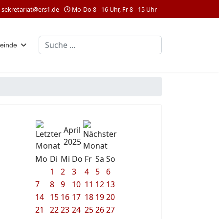
sekretariat@ers1.de
Mo-Do 8 - 16 Uhr, Fr 8 - 15 Uhr
Suchen
einde
April
2025
Mo
Di
Mi
Do
Fr
Sa
So
1
2
3
4
5
6
7
8
9
10
11
12
13
14
15
16
17
18
19
20
21
22
23
24
25
26
27