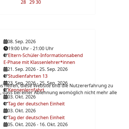
28
29
30
08. Sep. 2026
19:00 Uhr
-
21:00 Uhr
Eltern-Schüler-Informationsabend
E-Phase mit Klassenlehrer*innen
21. Sep. 2026
-
25. Sep. 2026
Studienfahrten 13
23. Sep. 2026
-
25. Sep. 2026
ns helfen, diese Website und die Nutzererfahrung zu
Kennenlernfahrt
e, dass bei einer Ablehnung womöglich nicht mehr alle
03. Okt. 2026
Tag der deutschen Einheit
03. Okt. 2026
Tag der deutschen Einheit
05. Okt. 2026
-
16. Okt. 2026