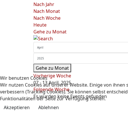
Nach Jahr
Nach Monat
Nach Woche
Heute
Gehe zu Monat
Gehe zu Monat
Vorherige Woche
Wir benutzen Cookies
07 - 13 April, 2025
Wir nutzen Cookies auf unserer Website. Einige von ihnen s
Folgende Woche
verbessern (Tracking Cookies). Sie können selbst entscheid
Es wurden keine Events gefunden
Funktionalitäten der Seite zur Verfügung stehen.
Akzeptieren
Ablehnen