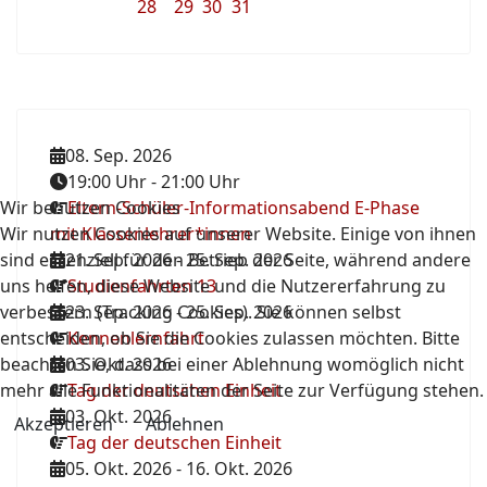
28
29
30
31
08. Sep. 2026
19:00 Uhr
-
21:00 Uhr
Wir benutzen Cookies
Eltern-Schüler-Informationsabend E-Phase
Wir nutzen Cookies auf unserer Website. Einige von ihnen
mit Klassenlehrer*innen
sind essenziell für den Betrieb der Seite, während andere
21. Sep. 2026
-
25. Sep. 2026
uns helfen, diese Website und die Nutzererfahrung zu
Studienfahrten 13
verbessern (Tracking Cookies). Sie können selbst
23. Sep. 2026
-
25. Sep. 2026
entscheiden, ob Sie die Cookies zulassen möchten. Bitte
Kennenlernfahrt
beachten Sie, dass bei einer Ablehnung womöglich nicht
03. Okt. 2026
mehr alle Funktionalitäten der Seite zur Verfügung stehen.
Tag der deutschen Einheit
03. Okt. 2026
Akzeptieren
Ablehnen
Tag der deutschen Einheit
05. Okt. 2026
-
16. Okt. 2026