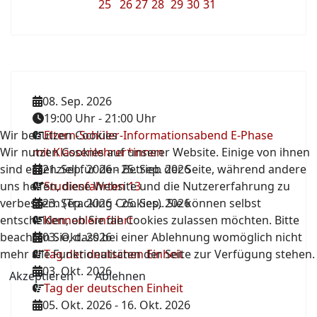
25
26
27
28
29
30
31
08. Sep. 2026
19:00 Uhr
-
21:00 Uhr
Wir benutzen Cookies
Eltern-Schüler-Informationsabend E-Phase
Wir nutzen Cookies auf unserer Website. Einige von ihnen
mit Klassenlehrer*innen
sind essenziell für den Betrieb der Seite, während andere
21. Sep. 2026
-
25. Sep. 2026
uns helfen, diese Website und die Nutzererfahrung zu
Studienfahrten 13
verbessern (Tracking Cookies). Sie können selbst
23. Sep. 2026
-
25. Sep. 2026
entscheiden, ob Sie die Cookies zulassen möchten. Bitte
Kennenlernfahrt
beachten Sie, dass bei einer Ablehnung womöglich nicht
03. Okt. 2026
mehr alle Funktionalitäten der Seite zur Verfügung stehen.
Tag der deutschen Einheit
03. Okt. 2026
Akzeptieren
Ablehnen
Tag der deutschen Einheit
05. Okt. 2026
-
16. Okt. 2026