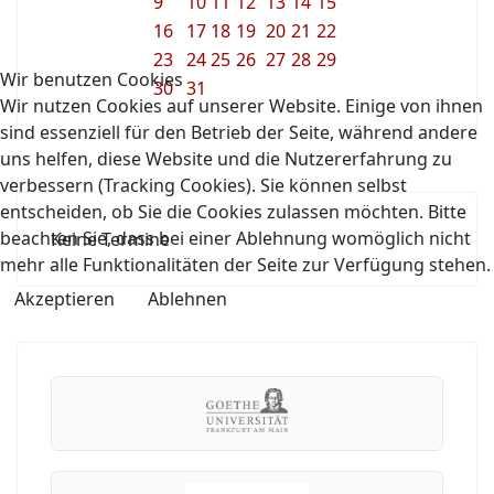
9
10
11
12
13
14
15
16
17
18
19
20
21
22
23
24
25
26
27
28
29
Wir benutzen Cookies
30
31
Wir nutzen Cookies auf unserer Website. Einige von ihnen
sind essenziell für den Betrieb der Seite, während andere
uns helfen, diese Website und die Nutzererfahrung zu
verbessern (Tracking Cookies). Sie können selbst
entscheiden, ob Sie die Cookies zulassen möchten. Bitte
beachten Sie, dass bei einer Ablehnung womöglich nicht
Keine Termine
mehr alle Funktionalitäten der Seite zur Verfügung stehen.
Akzeptieren
Ablehnen