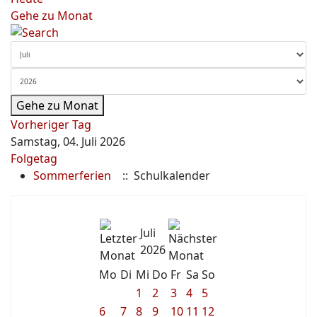
Gehe zu Monat
Gehe zu Monat
Vorheriger Tag
Samstag, 04. Juli 2026
Folgetag
Sommerferien
:: Schulkalender
Juli
2026
Mo
Di
Mi
Do
Fr
Sa
So
1
2
3
4
5
6
7
8
9
10
11
12