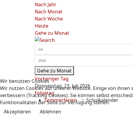
Nach Jahr
Nach Monat
Nach Woche
Heute
Gehe zu Monat
Gehe zu Monat
Vorheriger Tag
Wir benutzen Cookies
Donnerstag, 23. Juli 2026
Wir nutzen Cookies auf unserer Website. Einige von ihnen s
Folgetag
verbessern (Tracking Cookies). Sie können selbst entscheid
Sommerferien
:: Schulkalender
Funktionalitäten der Seite zur Verfügung stehen.
Akzeptieren
Ablehnen