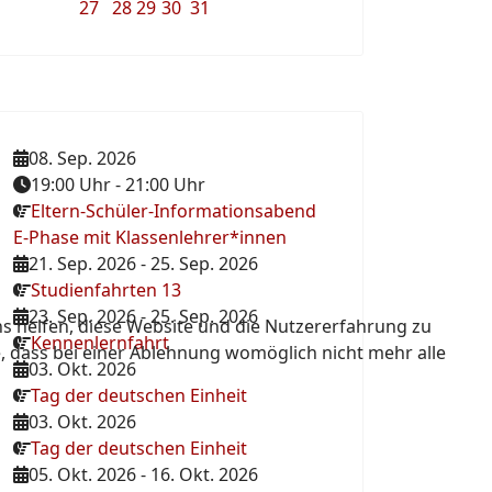
27
28
29
30
31
08. Sep. 2026
19:00 Uhr
-
21:00 Uhr
Eltern-Schüler-Informationsabend
E-Phase mit Klassenlehrer*innen
21. Sep. 2026
-
25. Sep. 2026
Studienfahrten 13
23. Sep. 2026
-
25. Sep. 2026
ns helfen, diese Website und die Nutzererfahrung zu
Kennenlernfahrt
e, dass bei einer Ablehnung womöglich nicht mehr alle
03. Okt. 2026
Tag der deutschen Einheit
03. Okt. 2026
Tag der deutschen Einheit
05. Okt. 2026
-
16. Okt. 2026