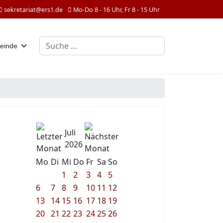
sekretariat@ers1.de
Mo-Do 8 - 16 Uhr, Fr 8 - 15 Uhr
Suchen
einde
Juli
2026
Mo
Di
Mi
Do
Fr
Sa
So
1
2
3
4
5
6
7
8
9
10
11
12
13
14
15
16
17
18
19
20
21
22
23
24
25
26