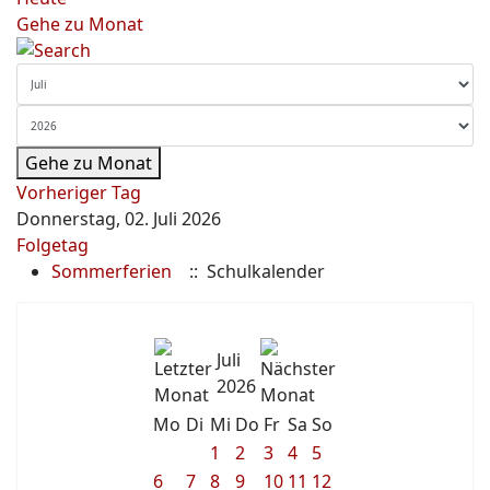
Gehe zu Monat
Gehe zu Monat
Vorheriger Tag
Donnerstag, 02. Juli 2026
Folgetag
Sommerferien
:: Schulkalender
Juli
2026
Mo
Di
Mi
Do
Fr
Sa
So
1
2
3
4
5
6
7
8
9
10
11
12