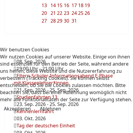
13
14
15
16
17
18
19
20
21
22
23
24
25
26
27
28
29
30
31
Wir benutzen Cookies
Wir nutzen Cookies auf unserer Website. Einige von ihnen
08. Sep. 2026
sind essenziell für den Betrieb der Seite, während andere
19:00 Uhr
-
21:00 Uhr
uns helfen, diese Website und die Nutzererfahrung zu
Eltern-Schüler-Informationsabend E-Phase
verbessern (Tracking Cookies). Sie können selbst
mit Klassenlehrer*innen
entscheiden, ob Sie die Cookies zulassen möchten. Bitte
21. Sep. 2026
-
25. Sep. 2026
beachten Sie, dass bei einer Ablehnung womöglich nicht
Studienfahrten 13
mehr alle Funktionalitäten der Seite zur Verfügung stehen.
23. Sep. 2026
-
25. Sep. 2026
Akzeptieren
Ablehnen
Kennenlernfahrt
03. Okt. 2026
Tag der deutschen Einheit
03. Okt. 2026