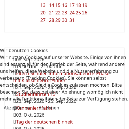
13
14
15
16
17
18
19
20
21
22
23
24
25
26
27
28
29
30
31
Wir benutzen Cookies
Wir nutzen Cookies auf unserer Website. Einige von ihnen
08. Sep. 2026
sind essenziell für den Betrieb der Seite, während andere
19:00 Uhr
-
21:00 Uhr
uns helfen, diese Website und die Nutzererfahrung zu
Eltern-Schüler-Informationsabend E-Phase
verbessern (Tracking Cookies). Sie können selbst
mit Klassenlehrer*innen
entscheiden, ob Sie die Cookies zulassen möchten. Bitte
21. Sep. 2026
-
25. Sep. 2026
beachten Sie, dass bei einer Ablehnung womöglich nicht
Studienfahrten 13
mehr alle Funktionalitäten der Seite zur Verfügung stehen.
23. Sep. 2026
-
25. Sep. 2026
Akzeptieren
Ablehnen
Kennenlernfahrt
03. Okt. 2026
Tag der deutschen Einheit
03. Okt. 2026