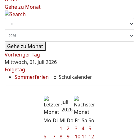
Gehe zu Monat
Gehe zu Monat
Vorheriger Tag
Mittwoch, 01. Juli 2026
Folgetag
Sommerferien
:: Schulkalender
Juli
2026
Mo
Di
Mi
Do
Fr
Sa
So
1
2
3
4
5
6
7
8
9
10
11
12