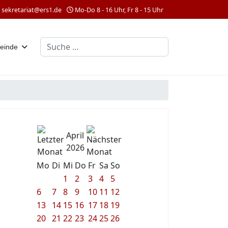
sekretariat@ers1.de
Mo-Do 8 - 16 Uhr, Fr 8 - 15 Uhr
Suchen
einde
April
2026
Mo
Di
Mi
Do
Fr
Sa
So
1
2
3
4
5
6
7
8
9
10
11
12
13
14
15
16
17
18
19
20
21
22
23
24
25
26