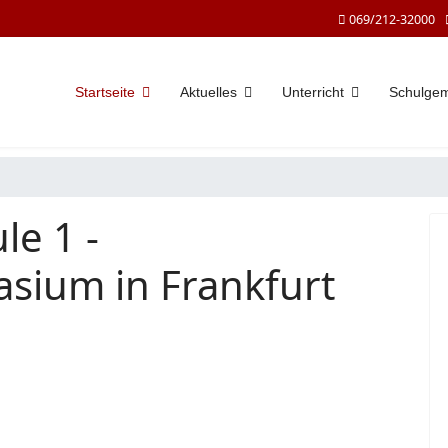
069/212-32000
Startseite
Aktuelles
Unterricht
Schulge
le 1 -
sium in Frankfurt