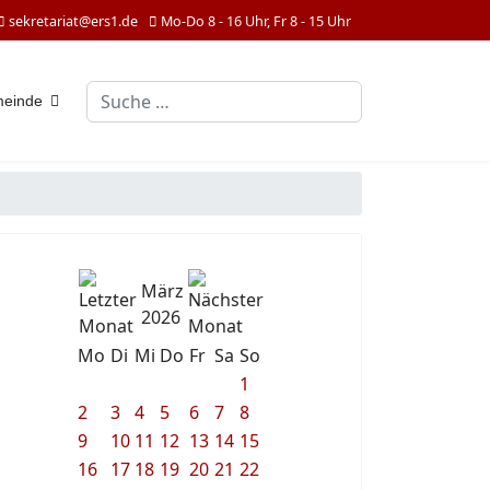
sekretariat@ers1.de
Mo-Do 8 - 16 Uhr, Fr 8 - 15 Uhr
Suchen
meinde
März
2026
Mo
Di
Mi
Do
Fr
Sa
So
1
2
3
4
5
6
7
8
9
10
11
12
13
14
15
16
17
18
19
20
21
22