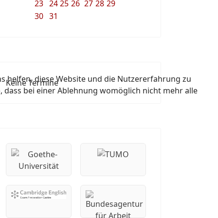
23
24
25
26
27
28
29
30
31
ns helfen, diese Website und die Nutzererfahrung zu
Keine Termine
e, dass bei einer Ablehnung womöglich nicht mehr alle