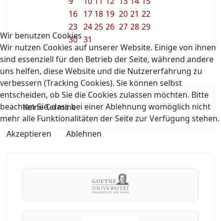
9
10
11
12
13
14
15
16
17
18
19
20
21
22
23
24
25
26
27
28
29
Wir benutzen Cookies
30
31
Wir nutzen Cookies auf unserer Website. Einige von ihnen
sind essenziell für den Betrieb der Seite, während andere
uns helfen, diese Website und die Nutzererfahrung zu
verbessern (Tracking Cookies). Sie können selbst
entscheiden, ob Sie die Cookies zulassen möchten. Bitte
beachten Sie, dass bei einer Ablehnung womöglich nicht
Keine Termine
mehr alle Funktionalitäten der Seite zur Verfügung stehen.
Akzeptieren
Ablehnen