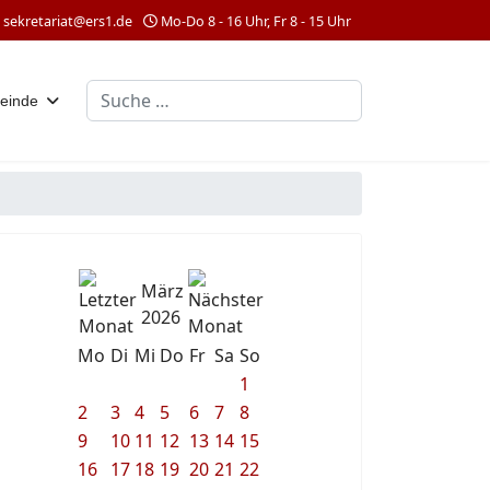
sekretariat@ers1.de
Mo-Do 8 - 16 Uhr, Fr 8 - 15 Uhr
Suchen
einde
März
2026
Mo
Di
Mi
Do
Fr
Sa
So
1
2
3
4
5
6
7
8
9
10
11
12
13
14
15
16
17
18
19
20
21
22