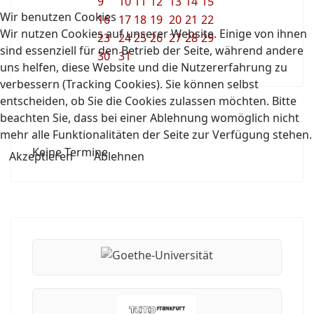
9
10
11
12
13
14
15
Wir benutzen Cookies
16
17
18
19
20
21
22
Wir nutzen Cookies auf unserer Website. Einige von ihnen
23
24
25
26
27
28
29
sind essenziell für den Betrieb der Seite, während andere
30
31
uns helfen, diese Website und die Nutzererfahrung zu
verbessern (Tracking Cookies). Sie können selbst
entscheiden, ob Sie die Cookies zulassen möchten. Bitte
beachten Sie, dass bei einer Ablehnung womöglich nicht
mehr alle Funktionalitäten der Seite zur Verfügung stehen.
Keine Termine
Akzeptieren
Ablehnen