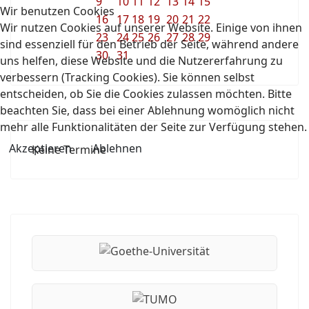
9
10
11
12
13
14
15
Wir benutzen Cookies
16
17
18
19
20
21
22
Wir nutzen Cookies auf unserer Website. Einige von ihnen
23
24
25
26
27
28
29
sind essenziell für den Betrieb der Seite, während andere
30
31
uns helfen, diese Website und die Nutzererfahrung zu
verbessern (Tracking Cookies). Sie können selbst
entscheiden, ob Sie die Cookies zulassen möchten. Bitte
beachten Sie, dass bei einer Ablehnung womöglich nicht
mehr alle Funktionalitäten der Seite zur Verfügung stehen.
Akzeptieren
Ablehnen
Keine Termine