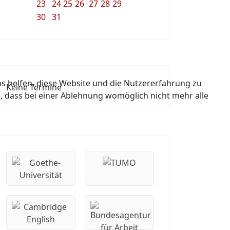
23
24
25
26
27
28
29
30
31
ns helfen, diese Website und die Nutzererfahrung zu
Keine Termine
e, dass bei einer Ablehnung womöglich nicht mehr alle