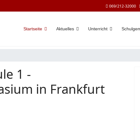
069/212-32000
Startseite
Aktuelles
Unterricht
Schulge
le 1 -
sium in Frankfurt