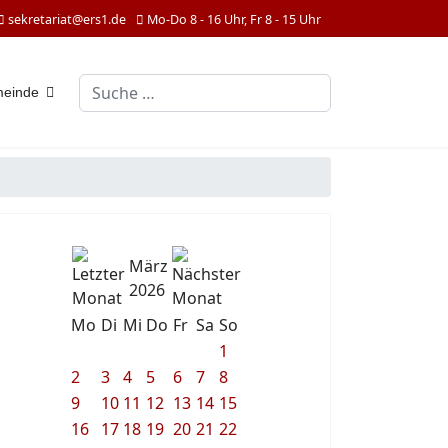
sekretariat@ers1.de
Mo-Do 8 - 16 Uhr, Fr 8 - 15 Uhr
Suchen
meinde
März
2026
Mo
Di
Mi
Do
Fr
Sa
So
1
2
3
4
5
6
7
8
9
10
11
12
13
14
15
16
17
18
19
20
21
22