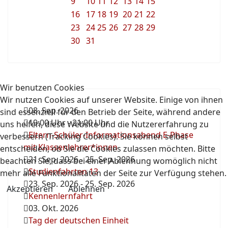
9
10
11
12
13
14
15
16
17
18
19
20
21
22
23
24
25
26
27
28
29
30
31
Wir benutzen Cookies
Wir nutzen Cookies auf unserer Website. Einige von ihnen
08. Sep. 2026
sind essenziell für den Betrieb der Seite, während andere
19:00 Uhr
-
21:00 Uhr
uns helfen, diese Website und die Nutzererfahrung zu
Eltern-Schüler-Informationsabend E-Phase
verbessern (Tracking Cookies). Sie können selbst
mit Klassenlehrer*innen
entscheiden, ob Sie die Cookies zulassen möchten. Bitte
21. Sep. 2026
-
25. Sep. 2026
beachten Sie, dass bei einer Ablehnung womöglich nicht
Studienfahrten 13
mehr alle Funktionalitäten der Seite zur Verfügung stehen.
23. Sep. 2026
-
25. Sep. 2026
Akzeptieren
Ablehnen
Kennenlernfahrt
03. Okt. 2026
Tag der deutschen Einheit