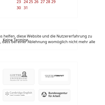
23
24
25
26
27
28
29
30
31
ns helfen, diese Website und die Nutzererfahrung zu
Keine Termine
e, dass bei einer Ablehnung womöglich nicht mehr alle