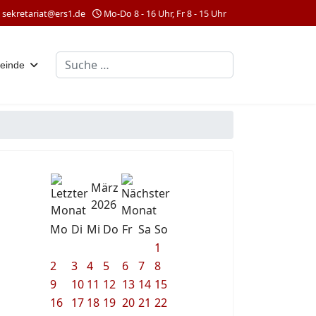
sekretariat@ers1.de
Mo-Do 8 - 16 Uhr, Fr 8 - 15 Uhr
Suchen
einde
März
2026
Mo
Di
Mi
Do
Fr
Sa
So
1
2
3
4
5
6
7
8
9
10
11
12
13
14
15
16
17
18
19
20
21
22