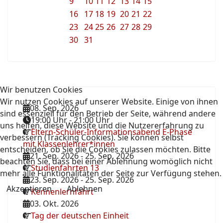
9
10
11
12
13
14
15
16
17
18
19
20
21
22
23
24
25
26
27
28
29
30
31
Wir benutzen Cookies
Wir nutzen Cookies auf unserer Website. Einige von ihnen
08. Sep. 2026
sind essenziell für den Betrieb der Seite, während andere
19:00 Uhr
-
21:00 Uhr
uns helfen, diese Website und die Nutzererfahrung zu
Eltern-Schüler-Informationsabend E-Phase
verbessern (Tracking Cookies). Sie können selbst
mit Klassenlehrer*innen
entscheiden, ob Sie die Cookies zulassen möchten. Bitte
21. Sep. 2026
-
25. Sep. 2026
beachten Sie, dass bei einer Ablehnung womöglich nicht
Studienfahrten 13
mehr alle Funktionalitäten der Seite zur Verfügung stehen.
23. Sep. 2026
-
25. Sep. 2026
Akzeptieren
Ablehnen
Kennenlernfahrt
03. Okt. 2026
Tag der deutschen Einheit