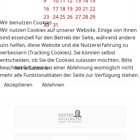
9
10
11
12
13
14
15
16
17
18
19
20
21
22
23
24
25
26
27
28
29
Wir benutzen Cookies
30
31
Wir nutzen Cookies auf unserer Website. Einige von ihnen
sind essenziell für den Betrieb der Seite, während andere
uns helfen, diese Website und die Nutzererfahrung zu
verbessern (Tracking Cookies). Sie können selbst
entscheiden, ob Sie die Cookies zulassen möchten. Bitte
beachten Sie, dass bei einer Ablehnung womöglich nicht
Keine Termine
mehr alle Funktionalitäten der Seite zur Verfügung stehen.
Akzeptieren
Ablehnen