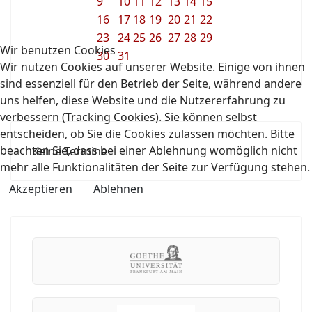
9
10
11
12
13
14
15
16
17
18
19
20
21
22
23
24
25
26
27
28
29
Wir benutzen Cookies
30
31
Wir nutzen Cookies auf unserer Website. Einige von ihnen
sind essenziell für den Betrieb der Seite, während andere
uns helfen, diese Website und die Nutzererfahrung zu
verbessern (Tracking Cookies). Sie können selbst
entscheiden, ob Sie die Cookies zulassen möchten. Bitte
beachten Sie, dass bei einer Ablehnung womöglich nicht
Keine Termine
mehr alle Funktionalitäten der Seite zur Verfügung stehen.
Akzeptieren
Ablehnen