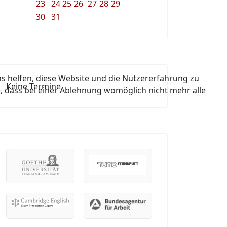
23
24
25
26
27
28
29
30
31
ns helfen, diese Website und die Nutzererfahrung zu
Keine Termine
e, dass bei einer Ablehnung womöglich nicht mehr alle