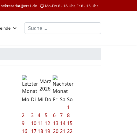
sekretariat@ers1.de
Mo-Do 8 - 16 Uhr, Fr 8 - 15 Uhr
Suchen
einde
März
2026
Mo
Di
Mi
Do
Fr
Sa
So
1
2
3
4
5
6
7
8
9
10
11
12
13
14
15
16
17
18
19
20
21
22