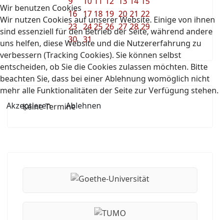
9
10
11
12
13
14
15
Wir benutzen Cookies
16
17
18
19
20
21
22
Wir nutzen Cookies auf unserer Website. Einige von ihnen
23
24
25
26
27
28
29
sind essenziell für den Betrieb der Seite, während andere
30
31
uns helfen, diese Website und die Nutzererfahrung zu
verbessern (Tracking Cookies). Sie können selbst
entscheiden, ob Sie die Cookies zulassen möchten. Bitte
beachten Sie, dass bei einer Ablehnung womöglich nicht
mehr alle Funktionalitäten der Seite zur Verfügung stehen.
Akzeptieren
Ablehnen
Keine Termine