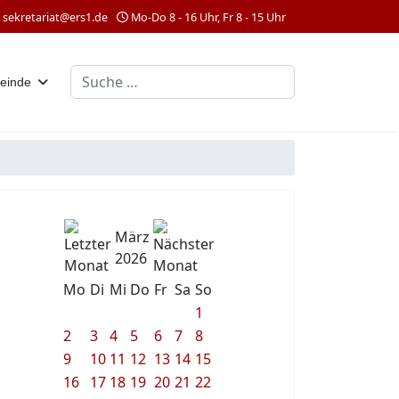
sekretariat@ers1.de
Mo-Do 8 - 16 Uhr, Fr 8 - 15 Uhr
Suchen
einde
März
2026
Mo
Di
Mi
Do
Fr
Sa
So
1
2
3
4
5
6
7
8
9
10
11
12
13
14
15
16
17
18
19
20
21
22