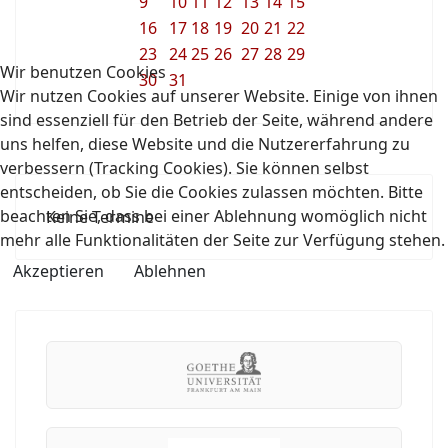
9
10
11
12
13
14
15
16
17
18
19
20
21
22
23
24
25
26
27
28
29
Wir benutzen Cookies
30
31
Wir nutzen Cookies auf unserer Website. Einige von ihnen
sind essenziell für den Betrieb der Seite, während andere
uns helfen, diese Website und die Nutzererfahrung zu
verbessern (Tracking Cookies). Sie können selbst
entscheiden, ob Sie die Cookies zulassen möchten. Bitte
beachten Sie, dass bei einer Ablehnung womöglich nicht
Keine Termine
mehr alle Funktionalitäten der Seite zur Verfügung stehen.
Akzeptieren
Ablehnen