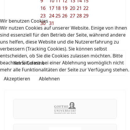
9
10
11
12
13
14
15
16
17
18
19
20
21
22
23
24
25
26
27
28
29
Wir benutzen Cookies
30
31
Wir nutzen Cookies auf unserer Website. Einige von ihnen
sind essenziell für den Betrieb der Seite, während andere
uns helfen, diese Website und die Nutzererfahrung zu
verbessern (Tracking Cookies). Sie können selbst
entscheiden, ob Sie die Cookies zulassen möchten. Bitte
beachten Sie, dass bei einer Ablehnung womöglich nicht
Keine Termine
mehr alle Funktionalitäten der Seite zur Verfügung stehen.
Akzeptieren
Ablehnen