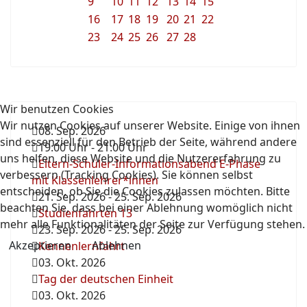
9
10
11
12
13
14
15
16
17
18
19
20
21
22
23
24
25
26
27
28
Wir benutzen Cookies
Wir nutzen Cookies auf unserer Website. Einige von ihnen
08. Sep. 2026
sind essenziell für den Betrieb der Seite, während andere
19:00 Uhr
-
21:00 Uhr
uns helfen, diese Website und die Nutzererfahrung zu
Eltern-Schüler-Informationsabend E-Phase
verbessern (Tracking Cookies). Sie können selbst
mit Klassenlehrer*innen
entscheiden, ob Sie die Cookies zulassen möchten. Bitte
21. Sep. 2026
-
25. Sep. 2026
beachten Sie, dass bei einer Ablehnung womöglich nicht
Studienfahrten 13
mehr alle Funktionalitäten der Seite zur Verfügung stehen.
23. Sep. 2026
-
25. Sep. 2026
Akzeptieren
Ablehnen
Kennenlernfahrt
03. Okt. 2026
Tag der deutschen Einheit
03. Okt. 2026