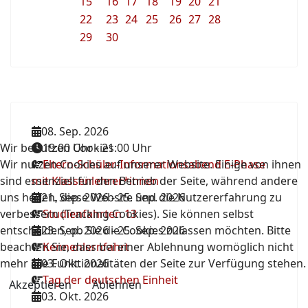
15
16
17
18
19
20
21
22
23
24
25
26
27
28
29
30
08. Sep. 2026
Wir benutzen Cookies
19:00 Uhr
-
21:00 Uhr
Wir nutzen Cookies auf unserer Website. Einige von ihnen
Eltern-Schüler-Informationsabend E-Phase
sind essenziell für den Betrieb der Seite, während andere
mit Klassenlehrer*innen
uns helfen, diese Website und die Nutzererfahrung zu
21. Sep. 2026
-
25. Sep. 2026
verbessern (Tracking Cookies). Sie können selbst
Studienfahrten 13
entscheiden, ob Sie die Cookies zulassen möchten. Bitte
23. Sep. 2026
-
25. Sep. 2026
beachten Sie, dass bei einer Ablehnung womöglich nicht
Kennenlernfahrt
mehr alle Funktionalitäten der Seite zur Verfügung stehen.
03. Okt. 2026
Tag der deutschen Einheit
Akzeptieren
Ablehnen
03. Okt. 2026