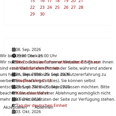
15
16
17
18
19
20
21
22
23
24
25
26
27
28
29
30
08. Sep. 2026
Wir benutzen Cookies
19:00 Uhr
-
21:00 Uhr
Wir nutzen Cookies auf unserer Website. Einige von ihnen
Eltern-Schüler-Informationsabend E-Phase
sind essenziell für den Betrieb der Seite, während andere
mit Klassenlehrer*innen
uns helfen, diese Website und die Nutzererfahrung zu
21. Sep. 2026
-
25. Sep. 2026
verbessern (Tracking Cookies). Sie können selbst
Studienfahrten 13
entscheiden, ob Sie die Cookies zulassen möchten. Bitte
23. Sep. 2026
-
25. Sep. 2026
beachten Sie, dass bei einer Ablehnung womöglich nicht
Kennenlernfahrt
mehr alle Funktionalitäten der Seite zur Verfügung stehen.
03. Okt. 2026
Tag der deutschen Einheit
Akzeptieren
Ablehnen
03. Okt. 2026