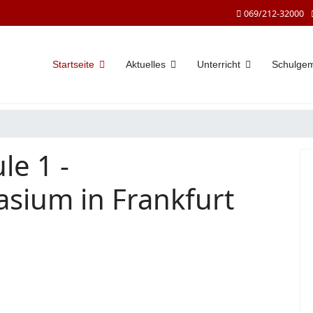
069/212-32000
Startseite
Aktuelles
Unterricht
Schulge
le 1 -
sium in Frankfurt