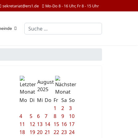
sekretariat@ers1.de
Mo-Do 8 - 16 Uhr, Fr 8 - 15 Uhr
Suchen
meinde
August
2025
Mo
Di
Mi
Do
Fr
Sa
So
1
2
3
4
5
6
7
8
9
10
11
12
13
14
15
16
17
18
19
20
21
22
23
24