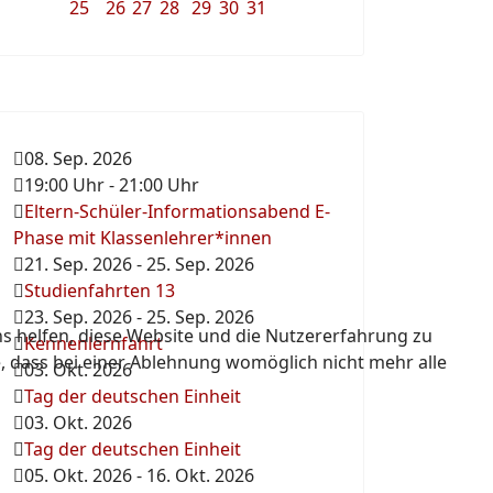
25
26
27
28
29
30
31
08. Sep. 2026
19:00 Uhr
-
21:00 Uhr
Eltern-Schüler-Informationsabend E-
Phase mit Klassenlehrer*innen
21. Sep. 2026
-
25. Sep. 2026
Studienfahrten 13
23. Sep. 2026
-
25. Sep. 2026
ns helfen, diese Website und die Nutzererfahrung zu
Kennenlernfahrt
e, dass bei einer Ablehnung womöglich nicht mehr alle
03. Okt. 2026
Tag der deutschen Einheit
03. Okt. 2026
Tag der deutschen Einheit
05. Okt. 2026
-
16. Okt. 2026