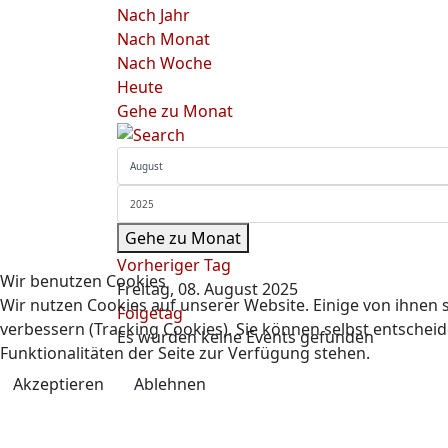
Nach Jahr
Nach Monat
Nach Woche
Heute
Gehe zu Monat
Gehe zu Monat
Vorheriger Tag
Wir benutzen Cookies
Freitag, 08. August 2025
Wir nutzen Cookies auf unserer Website. Einige von ihnen s
Folgetag
verbessern (Tracking Cookies). Sie können selbst entscheid
Es wurden keine Events gefunden
Funktionalitäten der Seite zur Verfügung stehen.
Akzeptieren
Ablehnen