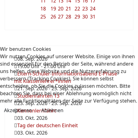
11
12
13
14
15
16
17
18
19
20
21
22
23
24
25
26
27
28
29
30
31
Wir benutzen Cookies
Wir nutzen Cookies auf unserer Website. Einige von ihnen
08. Sep. 2026
sind essenziell für den Betrieb der Seite, während andere
19:00 Uhr
-
21:00 Uhr
uns helfen, diese Website und die Nutzererfahrung zu
Eltern-Schüler-Informationsabend E-Phase
verbessern (Tracking Cookies). Sie können selbst
mit Klassenlehrer*innen
entscheiden, ob Sie die Cookies zulassen möchten. Bitte
21. Sep. 2026
-
25. Sep. 2026
beachten Sie, dass bei einer Ablehnung womöglich nicht
Studienfahrten 13
mehr alle Funktionalitäten der Seite zur Verfügung stehen.
23. Sep. 2026
-
25. Sep. 2026
Akzeptieren
Ablehnen
Kennenlernfahrt
03. Okt. 2026
Tag der deutschen Einheit
03. Okt. 2026