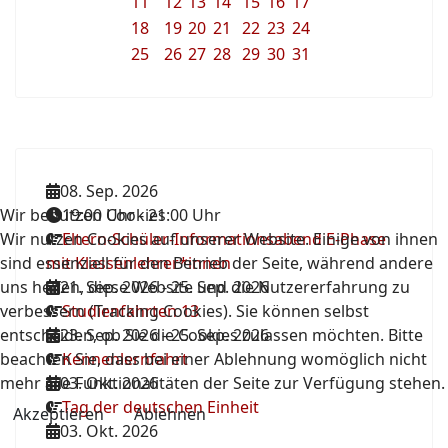
11
12
13
14
15
16
17
18
19
20
21
22
23
24
25
26
27
28
29
30
31
08. Sep. 2026
Wir benutzen Cookies
19:00 Uhr
-
21:00 Uhr
Wir nutzen Cookies auf unserer Website. Einige von ihnen
Eltern-Schüler-Informationsabend E-Phase
sind essenziell für den Betrieb der Seite, während andere
mit Klassenlehrer*innen
uns helfen, diese Website und die Nutzererfahrung zu
21. Sep. 2026
-
25. Sep. 2026
verbessern (Tracking Cookies). Sie können selbst
Studienfahrten 13
entscheiden, ob Sie die Cookies zulassen möchten. Bitte
23. Sep. 2026
-
25. Sep. 2026
beachten Sie, dass bei einer Ablehnung womöglich nicht
Kennenlernfahrt
mehr alle Funktionalitäten der Seite zur Verfügung stehen.
03. Okt. 2026
Tag der deutschen Einheit
Akzeptieren
Ablehnen
03. Okt. 2026