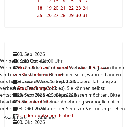
11
12
13
14
15
16
17
18
19
20
21
22
23
24
25
26
27
28
29
30
31
08. Sep. 2026
Wir benutzen Cookies
19:00 Uhr
-
21:00 Uhr
Wir nutzen Cookies auf unserer Website. Einige von ihnen
Eltern-Schüler-Informationsabend E-Phase
sind essenziell für den Betrieb der Seite, während andere
mit Klassenlehrer*innen
uns helfen, diese Website und die Nutzererfahrung zu
21. Sep. 2026
-
25. Sep. 2026
verbessern (Tracking Cookies). Sie können selbst
Studienfahrten 13
entscheiden, ob Sie die Cookies zulassen möchten. Bitte
23. Sep. 2026
-
25. Sep. 2026
beachten Sie, dass bei einer Ablehnung womöglich nicht
Kennenlernfahrt
mehr alle Funktionalitäten der Seite zur Verfügung stehen.
03. Okt. 2026
Tag der deutschen Einheit
Akzeptieren
Ablehnen
03. Okt. 2026