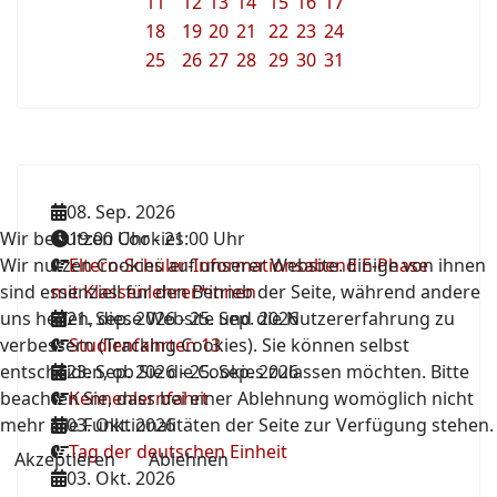
11
12
13
14
15
16
17
18
19
20
21
22
23
24
25
26
27
28
29
30
31
08. Sep. 2026
Wir benutzen Cookies
19:00 Uhr
-
21:00 Uhr
Wir nutzen Cookies auf unserer Website. Einige von ihnen
Eltern-Schüler-Informationsabend E-Phase
sind essenziell für den Betrieb der Seite, während andere
mit Klassenlehrer*innen
uns helfen, diese Website und die Nutzererfahrung zu
21. Sep. 2026
-
25. Sep. 2026
verbessern (Tracking Cookies). Sie können selbst
Studienfahrten 13
entscheiden, ob Sie die Cookies zulassen möchten. Bitte
23. Sep. 2026
-
25. Sep. 2026
beachten Sie, dass bei einer Ablehnung womöglich nicht
Kennenlernfahrt
mehr alle Funktionalitäten der Seite zur Verfügung stehen.
03. Okt. 2026
Tag der deutschen Einheit
Akzeptieren
Ablehnen
03. Okt. 2026