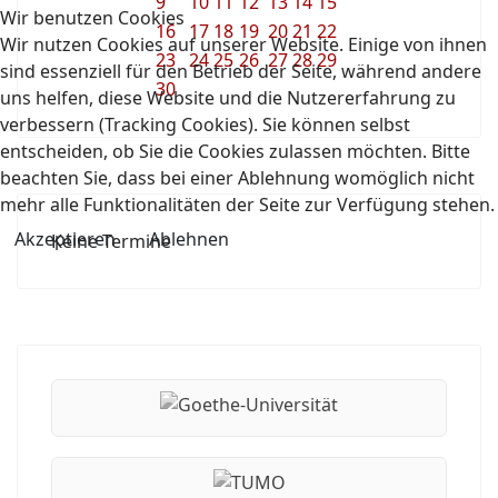
9
10
11
12
13
14
15
Wir benutzen Cookies
16
17
18
19
20
21
22
Wir nutzen Cookies auf unserer Website. Einige von ihnen
23
24
25
26
27
28
29
sind essenziell für den Betrieb der Seite, während andere
30
uns helfen, diese Website und die Nutzererfahrung zu
verbessern (Tracking Cookies). Sie können selbst
entscheiden, ob Sie die Cookies zulassen möchten. Bitte
beachten Sie, dass bei einer Ablehnung womöglich nicht
mehr alle Funktionalitäten der Seite zur Verfügung stehen.
Akzeptieren
Ablehnen
Keine Termine